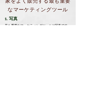
家をよく販売する最も重要
なマーケティングツール
1. 写真
最も重要なマーケティングツールは写真です。
住宅マーケティングツールの基本目標は、買い
手を家に帰らせることです。不動産を検索する
際、エージェントや、バイヤーとの最初の出会
いは写真を通して行われます。良い写真を撮る
と買い手の好感を生きることができるので、良
い写真は非常に重要な要素です。
2. 忠実な情報
写真で興味があれば、買い手は売り物の情報を
読んでいます。売り物情報は様々な要素が揃っ
ていなければなりません。
精度：予期しないエージェントの間違い。 地
域を別の場所にして、コンドミニアムを単独住
宅に、学区をうまく上げない場合もあります。